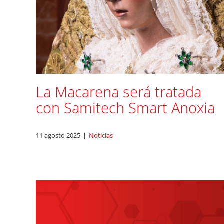
La Macarena será tratada
con Samitech Smart Anoxia
11 agosto 2025
|
Noticias