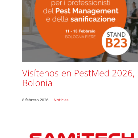
Visítenos en PestMed 2026,
Bolonia
8 febrero 2026
|
Noticias